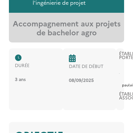
l'ingénierie de projet
Accompagnement aux projets
de bachelor agro
ÉTABL
PORT
DURÉE
DATE DE DÉBUT
3 ans
08/09/2025
paul.v
ÉTABL
ASSOC